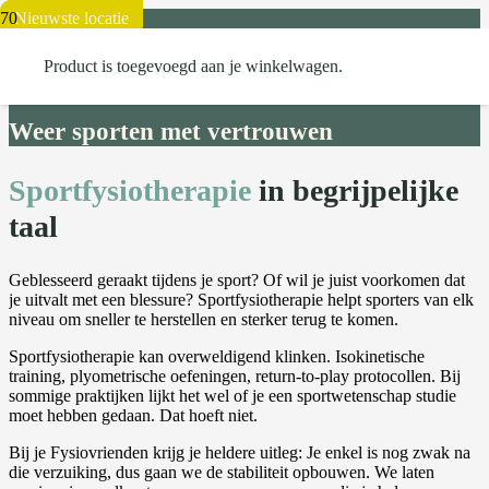
Eindhoven Zuid
Nieuwste locatie
SPORTFYSIOTHERAPIE
Product
is toegevoegd aan je winkelwagen.
Weer sporten met vertrouwen
Sportfysiotherapie
in begrijpelijke
taal
Geblesseerd geraakt tijdens je sport? Of wil je juist voorkomen dat
je uitvalt met een blessure? Sportfysiotherapie helpt sporters van elk
niveau om sneller te herstellen en sterker terug te komen.
Sportfysiotherapie kan overweldigend klinken. Isokinetische
training, plyometrische oefeningen, return-to-play protocollen.
Bij
sommige praktijken lijkt het wel of je een sportwetenschap studie
moet hebben gedaan. Dat hoeft niet.
Bij je Fysiovrienden krijg je heldere uitleg: Je enkel is nog zwak na
die verzuiking, dus gaan we de stabiliteit opbouwen. We laten