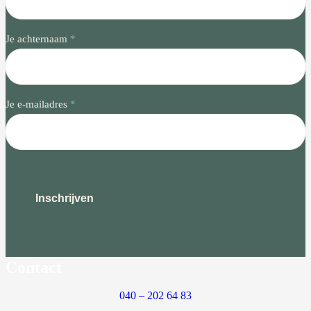
Je achternaam
*
Je e-mailadres
*
Inschrijven
Contact
040 – 202 64 83