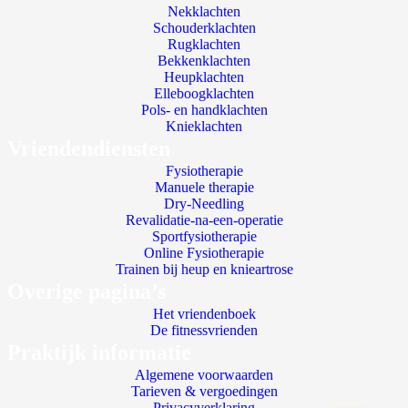
Nekklachten
Schouderklachten
Rugklachten
Bekkenklachten
Heupklachten
Elleboogklachten
Pols- en handklachten
Knieklachten
Vriendendiensten
Fysiotherapie
Manuele therapie
Dry-Needling
Revalidatie-na-een-operatie
Sportfysiotherapie
Online Fysiotherapie
Trainen bij heup en knieartrose
Overige pagina’s
Het vriendenboek
De fitnessvrienden
Praktijk informatie
Algemene voorwaarden
Tarieven & vergoedingen
Privacyverklaring