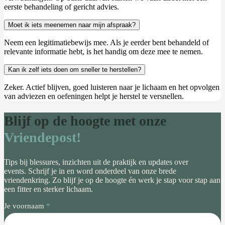
eerste behandeling of gericht advies.
Moet ik iets meenemen naar mijn afspraak?
Neem een legitimatiebewijs mee. Als je eerder bent behandeld of
relevante informatie hebt, is het handig om deze mee te nemen.
Kan ik zelf iets doen om sneller te herstellen?
Zeker. Actief blijven, goed luisteren naar je lichaam en het opvolgen
van adviezen en oefeningen helpt je herstel te versnellen.
Blijf op de hoogte met onze
Vriendepost!
Tips bij blessures, inzichten uit de praktijk en updates over
events. Schrijf je in en word onderdeel van onze brede
vriendenkring. Zo blijf je op de hoogte én werk je stap voor stap aan
een fitter en sterker lichaam.
Vriendenpost
Je voornaam
*