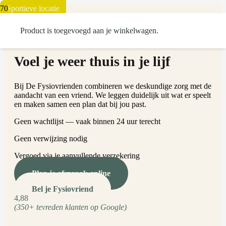
Eindhoven Zuid
Nieuwste locatie
Sportieve locatie
Product
is toegevoegd aan je winkelwagen.
FYSIOTHERAPIE IN EN ROND EINDHOVEN
Voel je weer
thuis in je lijf
Bij De Fysiovrienden combineren we deskundige zorg met de
aandacht van een vriend. We leggen duidelijk uit wat er speelt
en maken samen een plan dat bij jou past.
Geen wachtlijst — vaak binnen 24 uur terecht
Geen verwijzing nodig
Vergoed via je aanvullende verzekering
Plan je afspraak online
Bel je Fysiovriend
4,88
(350+ tevreden klanten op Google)